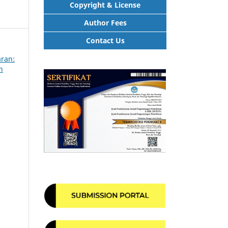
Copyright & License
Author Fees
Contact Us
aran:
n