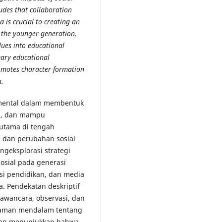
udes that collaboration
 is crucial to creating an
 the younger generation.
ues into educational
mary educational
omotes character formation
n.
mental dalam membentuk
as, dan mampu
rutama di tengah
, dan perubahan sosial
ngeksplorasi strategi
sosial pada generasi
si pendidikan, dan media
. Pendekatan deskriptif
wawancara, observasi, dan
ahaman mendalam tentang
ian menunjukkan bahwa