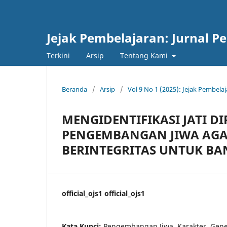
Jejak Pembelajaran: Jurnal 
Terkini
Arsip
Tentang Kami
Beranda
/
Arsip
/
Vol 9 No 1 (2025): Jejak Pembel
MENGIDENTIFIKASI JATI D
PENGEMBANGAN JIWA AGA
BERINTEGRITAS UNTUK BA
official_ojs1 official_ojs1
Kata Kunci:
Pengembangan Jiwa, Karakter, Gener