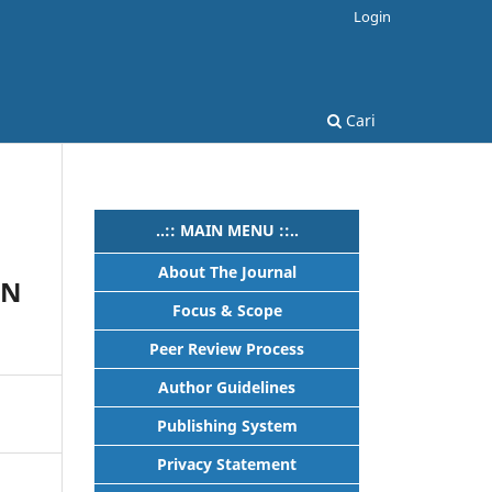
Login
Cari
..:: MAIN MENU ::..
About The Journal
AN
Focus & Scope
Peer Review Process
Author Guidelines
Publishing System
Privacy Statement