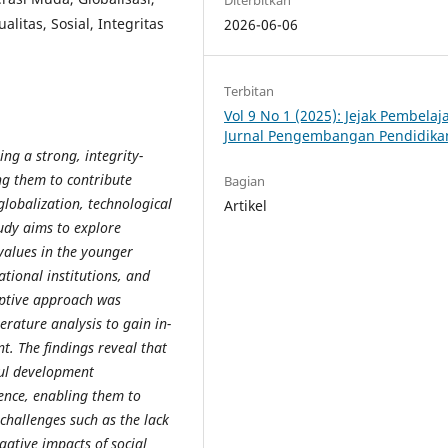
alitas, Sosial, Integritas
2026-06-06
Terbitan
Vol 9 No 1 (2025): Jejak Pembelaj
Jurnal Pengembangan Pendidika
ng a strong, integrity-
ng them to contribute
Bagian
globalization, technological
Artikel
udy aims to explore
 values in the younger
ational institutions, and
riptive approach was
erature analysis to gain in-
t. The findings reveal that
oul development
gence, enabling them to
challenges such as the lack
gative impacts of social