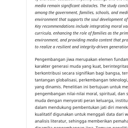
media remain significant obstacles. The study concl
among the government, families, schools, and media
environment that supports the soul development of
Key recommendations include integrating moral val
curricula, enhancing the role of families as the pri
environment, and providing media content that pr
to realize a resilient and integrity-driven generatio
Pengembangan jiwa merupakan elemen funda
karakter generasi muda yang kuat, berintegrit
berkontribusi secara signifikan bagi bangsa, te
tantangan globalisasi, perkembangan teknologi
yang dinamis. Penelitian ini bertujuan untuk me
pengembangan nilai-nilai moral, spiritual, dan 
muda dengan menyoroti peran keluarga, institu
dalam mendukung pembentukan jati diri mereka
kualitatif digunakan untuk menggali data dari 
analisis literatur, sehingga memberikan pem
dinamika pengembangan jiwa. Temuan penelit