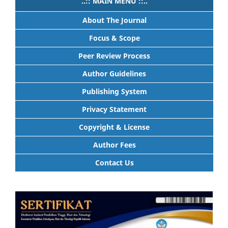
..:: MAIN MENU ::..
About The Journal
Focus & Scope
Peer Review Process
Author Guidelines
Publishing System
Privacy Statement
Copyright & License
Author Fees
Contact Us