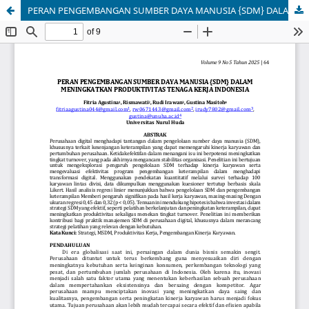
PERAN PENGEMBANGAN SUMBER DAYA MANUSIA {SDM} DALAM MENINGKATKAN PRODUKTIVITAS TENAGA KERJA INDONESIA