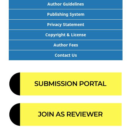
Author Guidelines
Publishing System
Privacy Statement
Copyright & License
Author Fees
Contact Us