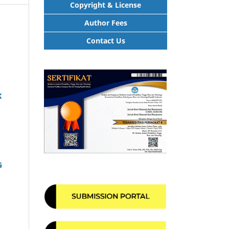
Copyright & License
Author Fees
Contact Us
K
G