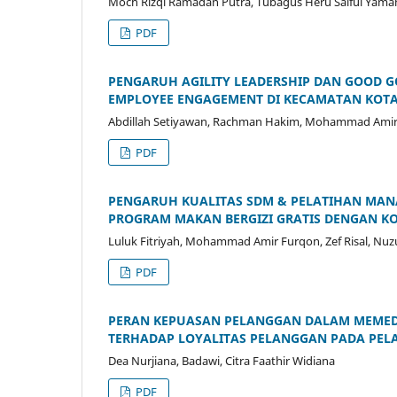
Moch Rizqi Ramadan Putra, Tubagus Heru Saiful Yama
PDF
PENGARUH AGILITY LEADERSHIP DAN GOOD G
EMPLOYEE ENGAGEMENT DI KECAMATAN KOT
Abdillah Setiyawan, Rachman Hakim, Mohammad Ami
PDF
PENGARUH KUALITAS SDM & PELATIHAN MAN
PROGRAM MAKAN BERGIZI GRATIS DENGAN KO
Luluk Fitriyah, Mohammad Amir Furqon, Zef Risal, Nuz
PDF
PERAN KEPUASAN PELANGGAN DALAM MEMEDI
TERHADAP LOYALITAS PELANGGAN PADA PEL
Dea Nurjiana, Badawi, Citra Faathir Widiana
PDF