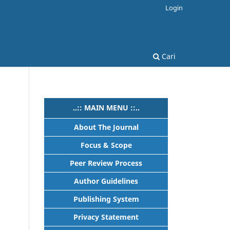
Login
Cari
..:: MAIN MENU ::..
About The Journal
Focus & Scope
Peer Review Process
Author Guidelines
Publishing System
Privacy Statement