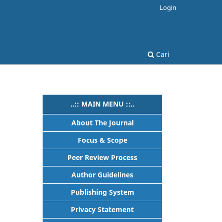
Login
Cari
..:: MAIN MENU ::..
About The Journal
Focus & Scope
Peer Review Process
Author Guidelines
Publishing System
Privacy Statement