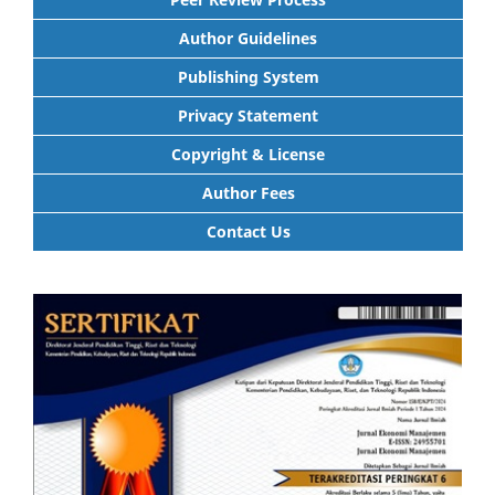
Author Guidelines
Publishing System
Privacy Statement
Copyright & License
Author Fees
Contact Us