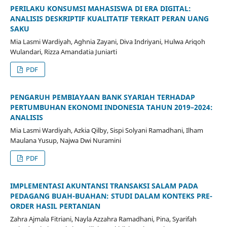
PERILAKU KONSUMSI MAHASISWA DI ERA DIGITAL:
ANALISIS DESKRIPTIF KUALITATIF TERKAIT PERAN UANG
SAKU
Mia Lasmi Wardiyah, Aghnia Zayani, Diva Indriyani, Hulwa Ariqoh
Wulandari, Rizza Amandatia Juniarti
PDF
PENGARUH PEMBIAYAAN BANK SYARIAH TERHADAP
PERTUMBUHAN EKONOMI INDONESIA TAHUN 2019–2024:
ANALISIS
Mia Lasmi Wardiyah, Azkia Qilby, Sispi Solyani Ramadhani, Ilham
Maulana Yusup, Najwa Dwi Nuramini
PDF
IMPLEMENTASI AKUNTANSI TRANSAKSI SALAM PADA
PEDAGANG BUAH-BUAHAN: STUDI DALAM KONTEKS PRE-
ORDER HASIL PERTANIAN
Zahra Ajmala Fitriani, Nayla Azzahra Ramadhani, Pina, Syarifah