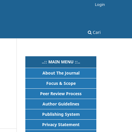
Login
Cari
..:: MAIN MENU ::..
About The Journal
Focus & Scope
Peer Review Process
Author Guidelines
Publishing System
Privacy Statement