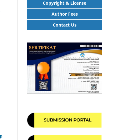
Copyright & License
E
Author Fees
Contact Us
P