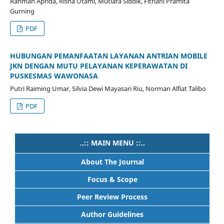
Rahmah Aprida, Risna Utami, Mutiara Siddik, Fitriani Pramita
Gurning
PDF
HUBUNGAN PEMANFAATAN LAYANAN ANTRIAN MOBILE
JKN DENGAN MUTU PELAYANAN KEPERAWATAN DI
PUSKESMAS WAWONASA
Putri Raiming Umar, Silvia Dewi Mayasari Riu, Norman Alfiat Talibo
PDF
..:: MAIN MENU ::..
About The Journal
Focus & Scope
Peer Review Process
Author Guidelines