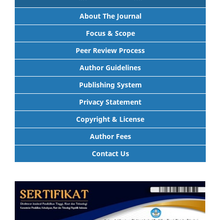
About The Journal
Focus & Scope
Peer Review Process
Author Guidelines
Publishing System
Privacy Statement
Copyright & License
Author Fees
Contact Us