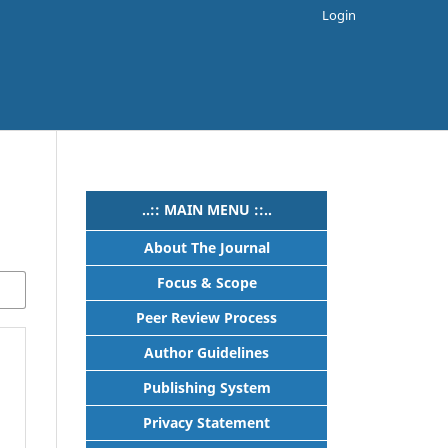
Login
..:: MAIN MENU ::..
About The Journal
Focus & Scope
Peer Review Process
Author Guidelines
Publishing System
Privacy Statement