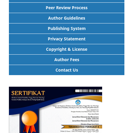
Peer Review Process
Author Guidelines
Publishing System
Privacy Statement
Copyright & License
Author Fees
Contact Us