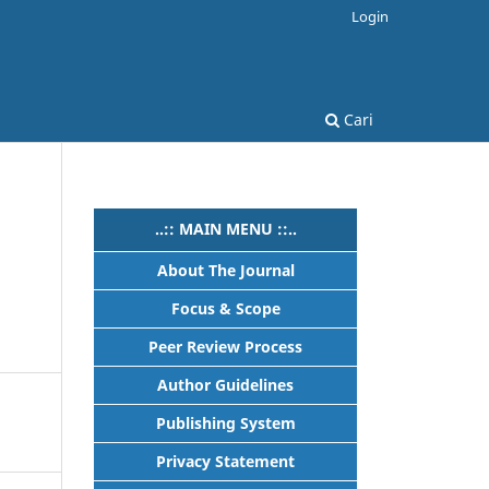
Login
Cari
..:: MAIN MENU ::..
About The Journal
Focus & Scope
Peer Review Process
Author Guidelines
Publishing System
Privacy Statement