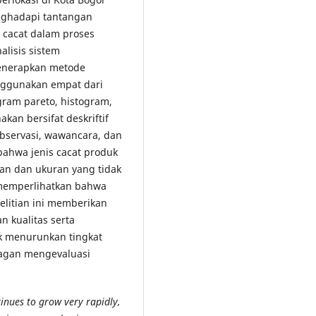
nghadapi tantangan
u cacat dalam proses
alisis sistem
menerapkan metode
enggunakan empat dari
agram pareto, histogram,
kan bersifat deskriftif
bservasi, wawancara, dan
 bahwa jenis cacat produk
an dan ukuran yang tidak
t memperlihatkan bahwa
elitian ini memberikan
 kualitas serta
uk menurunkan tingkat
nagan mengevaluasi
inues to grow very rapidly,