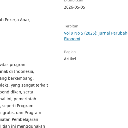
2026-05-05
ah Pekerja Anak,
Terbitan
Vol 9 No 5 (2025): Jurnal Peruba
Ekonomi
Bagian
Artikel
ivitas program
nak di Indonesia,
edang berkembang.
eks, yang sangat terkait
pendidikan, serta
hal ini, pemerintah
, seperti Program
 gratis, dan Program
giatan Pembelajaran
elitian ini menggunakan