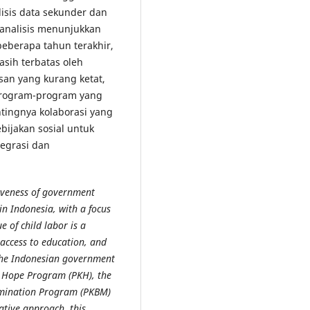
nalisis data sekunder dan
analisis menunjukkan
eberapa tahun terakhir,
sih terbatas oleh
an yang kurang ketat,
 program-program yang
tingnya kolaborasi yang
ebijakan sosial untuk
egrasi dan
tiveness of government
in Indonesia, with a focus
e of child labor is a
 access to education, and
, the Indonesian government
y Hope Program (PKH), the
limination Program (PKBM)
tive approach, this