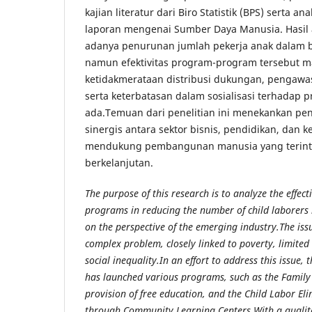
kajian literatur dari Biro Statistik (BPS) serta a
laporan mengenai Sumber Daya Manusia. Hasil 
adanya penurunan jumlah pekerja anak dalam b
namun efektivitas program-program tersebut ma
ketidakmerataan distribusi dukungan, pengawas
serta keterbatasan dalam sosialisasi terhadap
ada.Temuan dari penelitian ini menekankan pen
sinergis antara sektor bisnis, pendidikan, dan k
mendukung pembangunan manusia yang terint
berkelanjutan.
The purpose of this research is to analyze the effec
programs in reducing the number of child laborers 
on the perspective of the emerging industry.The issu
complex problem, closely linked to poverty, limited
social inequality.In an effort to address this issue
has launched various programs, such as the Famil
provision of free education, and the Child Labor E
through Community Learning Centers.With a qualita