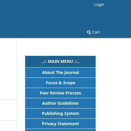
Login
Cari
..:: MAIN MENU ::..
About The Journal
Focus & Scope
Peer Review Process
Author Guidelines
Publishing System
Privacy Statement