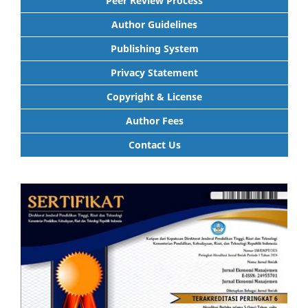
Peer Review Process
Author Guidelines
Publishing System
Privacy Statement
Copyright & License
Author Fees
Contact Us