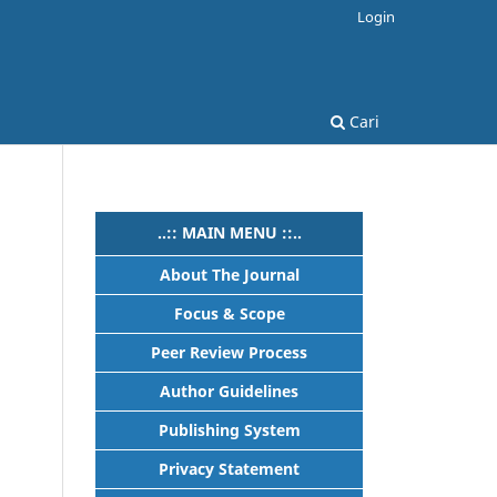
Login
Cari
..:: MAIN MENU ::..
About The Journal
Focus & Scope
Peer Review Process
Author Guidelines
Publishing System
Privacy Statement