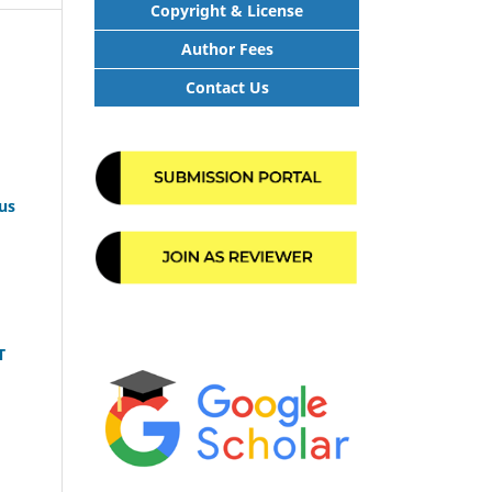
Copyright & License
Author Fees
Contact Us
us
T