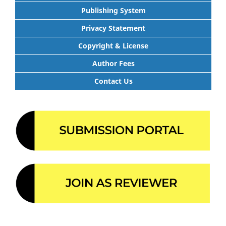
Publishing System
Privacy Statement
Copyright & License
Author Fees
Contact Us