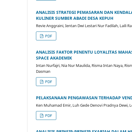
ANALISIS STRATEGI PEMASARAN DAN KEND
KULINER SUMBER ABADI DESA KEPUH
Revie Anggraini, Ientan Dwi Lestari Nur Fadilah, Laili
PDF
ANALISIS FAKTOR PENENTU LOYALITAS MAH
SPACE AKADEMIK
Intan Nurfajri, Nia Nur Maulida, Risma Intan Naya, Ris
Dasman
PDF
PELAKSANAAN PENGAWASAN TERHADAP VENDO
Ken Muhamad Emir, Luh Gede Denovi Pradnya Dewi, Lo
PDF
ANALISIS PRINSIP-PRINSIP SYARIAH DALAM 