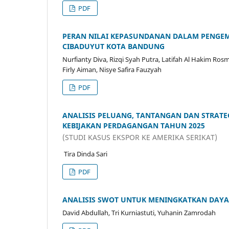
PDF
PERAN NILAI KEPASUNDANAN DALAM PENGEM
CIBADUYUT KOTA BANDUNG
Nurfianty Diva, Rizqi Syah Putra, Latifah Al Hakim Ro
Firly Aiman, Nisye Safira Fauzyah
PDF
ANALISIS PELUANG, TANTANGAN DAN STRAT
KEBIJAKAN PERDAGANGAN TAHUN 2025
(STUDI KASUS EKSPOR KE AMERIKA SERIKAT)
⁠ Tira Dinda Sari
PDF
ANALISIS SWOT UNTUK MENINGKATKAN DAYA
David Abdullah, Tri Kurniastuti, Yuhanin Zamrodah