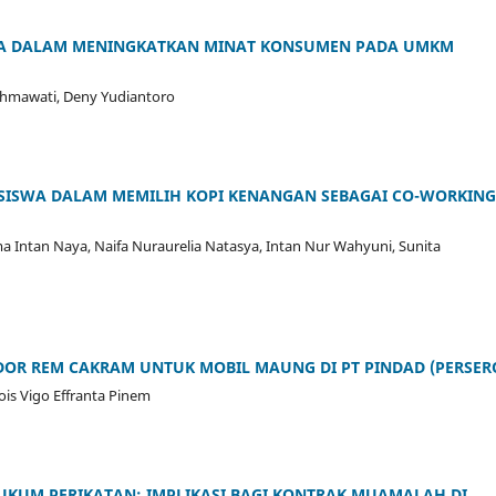
ALA DALAM MENINGKATKAN MINAT KONSUMEN PADA UMKM
 Rahmawati, Deny Yudiantoro
ASISWA DALAM MEMILIH KOPI KENANGAN SEBAGAI CO-WORKING
ma Intan Naya, Naifa Nuraurelia Natasya, Intan Nur Wahyuni, Sunita
R REM CAKRAM UNTUK MOBIL MAUNG DI PT PINDAD (PERSER
is Vigo Effranta Pinem
HUKUM PERIKATAN: IMPLIKASI BAGI KONTRAK MUAMALAH DI