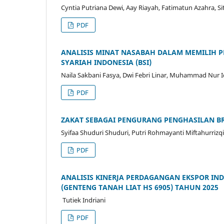
Cyntia Putriana Dewi, Aay Riayah, Fatimatun Azahra,
PDF
ANALISIS MINAT NASABAH DALAM MEMILIH P
SYARIAH INDONESIA (BSI)
Naila Sakbani Fasya, Dwi Febri Linar, Muhammad Nur I
PDF
ZAKAT SEBAGAI PENGURANG PENGHASILAN BRU
Syifaa Shuduri Shuduri, Putri Rohmayanti Miftahurriz
PDF
ANALISIS KINERJA PERDAGANGAN EKSPOR IN
(GENTENG TANAH LIAT HS 6905) TAHUN 2025
⁠ Tutiek Indriani
PDF