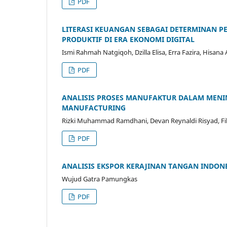
PDF
LITERASI KEUANGAN SEBAGAI DETERMINAN P
PRODUKTIF DI ERA EKONOMI DIGITAL
Ismi Rahmah Natgiqoh, Dzilla Elisa, Erra Fazira, Hisan
PDF
ANALISIS PROSES MANUFAKTUR DALAM MENI
MANUFACTURING
Rizki Muhammad Ramdhani, Devan Reynaldi Risyad, Fik
PDF
ANALISIS EKSPOR KERAJINAN TANGAN INDONE
Wujud Gatra Pamungkas
PDF