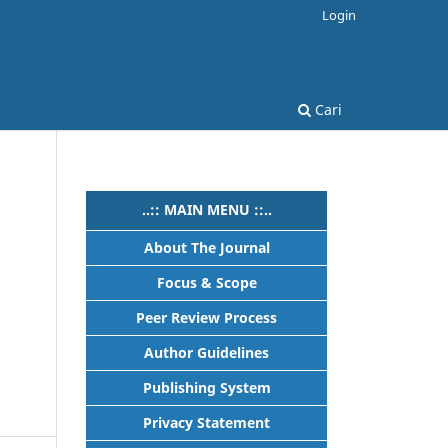
Login
Cari
..:: MAIN MENU ::..
About The Journal
Focus & Scope
Peer Review Process
Author Guidelines
Publishing System
Privacy Statement