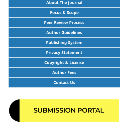
About The Journal
Focus & Scope
Peer Review Process
Author Guidelines
Publishing System
Privacy Statement
Copyright & License
Author Fees
Contact Us