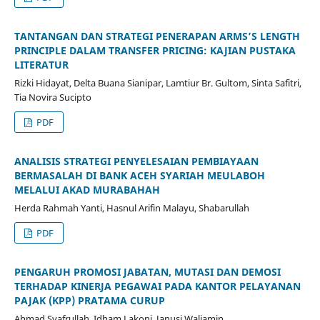
TANTANGAN DAN STRATEGI PENERAPAN ARMS’S LENGTH
PRINCIPLE DALAM TRANSFER PRICING: KAJIAN PUSTAKA
LITERATUR
Rizki Hidayat, Delta Buana Sianipar, Lamtiur Br. Gultom, Sinta Safitri,
Tia Novira Sucipto
PDF
ANALISIS STRATEGI PENYELESAIAN PEMBIAYAAN
BERMASALAH DI BANK ACEH SYARIAH MEULABOH
MELALUI AKAD MURABAHAH
Herda Rahmah Yanti, Hasnul Arifin Malayu, Shabarullah
PDF
PENGARUH PROMOSI JABATAN, MUTASI DAN DEMOSI
TERHADAP KINERJA PEGAWAI PADA KANTOR PELAYANAN
PAJAK (KPP) PRATAMA CURUP
Ahmad Syafrullah, Idham Lakoni, Janusi Waliamin