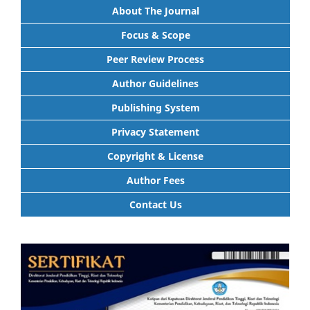
About The Journal
Focus & Scope
Peer Review Process
Author Guidelines
Publishing System
Privacy Statement
Copyright & License
Author Fees
Contact Us