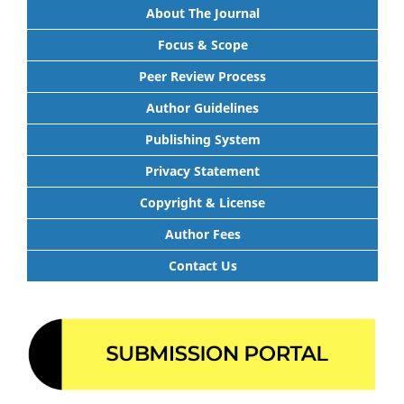
About The Journal
Focus & Scope
Peer Review Process
Author Guidelines
Publishing System
Privacy Statement
Copyright & License
Author Fees
Contact Us